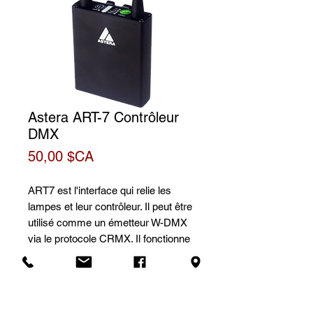
Astera ART-7 Contrôleur
DMX
Prix
50,00 $CA
ART7 est l'interface qui relie les
lampes et leur contrôleur. Il peut être
utilisé comme un émetteur W-DMX
via le protocole CRMX. Il fonctionne
aussi comme interface entre
l`application d`Astera et les
lampes. Sa batterie intégrée permet
les réglages et installations rapide et