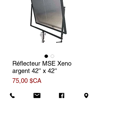
Réflecteur MSE Xeno
argent 42'' x 42''
Prix
75,00 $CA
Tarif de location
Le prix affiché correspond à une
Informations
(1) journée de location. Pour une