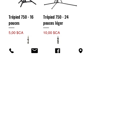
Trépied 750 - 16
Trépied 750 - 24
pouces
pouces léger
Prix
Prix
5,00 $CA
10,00 $CA
Trépied 750 - 24
Trépied 750 - 30
pouces
pouces
Prix
Prix
10,00 $CA
10,00 $CA