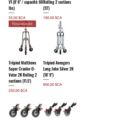
V1 (8' 6" / capacité: 60
Rolling 2 sections
lbs)
(13')
Prix
Prix
55,00 $CA
190,00 $CA
Nouveauté
Trépied Matthews
Trépied Avengers
Super Cranko-O-
Long John Silver 2K
Vator 2K Rolling 2
(18' 9")
sections (11.5')
Prix
600,00 $CA
Prix
250,00 $CA