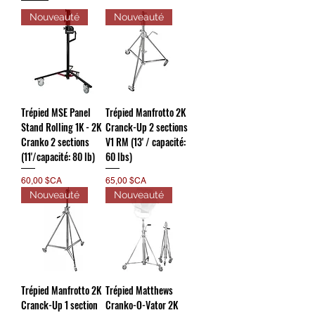
Nouveauté
Nouveauté
Trépied MSE Panel
Trépied Manfrotto 2K
Stand Rolling 1K - 2K
Cranck-Up 2 sections
Cranko 2 sections
V1 RM (13' / capacité:
(11'/capacité: 80 lb)
60 lbs)
Prix
Prix
60,00 $CA
65,00 $CA
Nouveauté
Nouveauté
Trépied Manfrotto 2K
Trépied Matthews
Cranck-Up 1 section
Cranko-O-Vator 2K