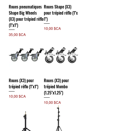
Roues pneumatiques
Roues Shape (X3)
Shape Big Wheels
pour trépied réflo (1''x
(X3) pour trépied réflo
1'')
(1''x1'')
Prix
10,00 $CA
Prix
35,00 $CA
Roues (X3) pour
Roues (X3) pour
trépied réflo (1''x1'')
trépied Mombo
(1.25''x1.25'')
Prix
10,00 $CA
Prix
10,00 $CA