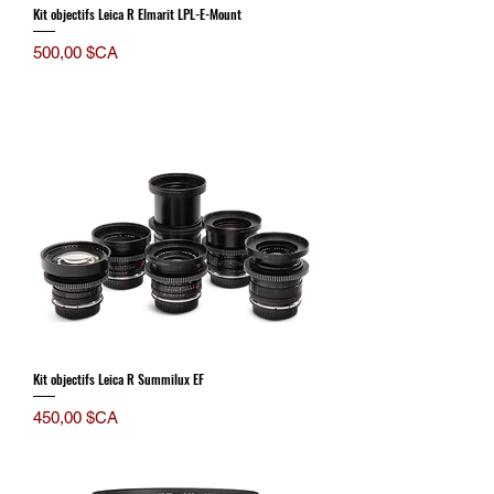
Kit objectifs Leica R Elmarit LPL-E-Mount
Prix
500,00 $CA
Kit objectifs Leica R Summilux EF
Prix
450,00 $CA