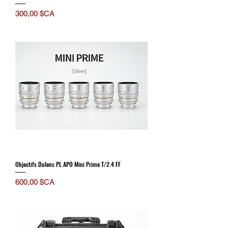
Prix
300,00 $CA
Objectifs Dulens PL APO Mini Prime T/2.4 FF
Prix
600,00 $CA