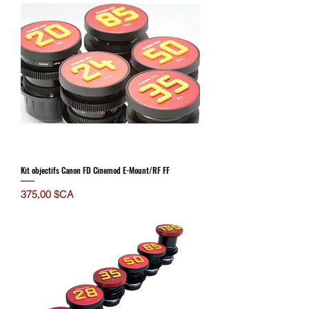
Kit objectifs Canon FD Cinemod E-Mount/RF FF
Prix
375,00 $CA