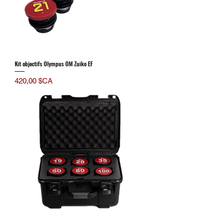
Kit objectifs Olympus OM Zuiko EF
Prix
420,00 $CA