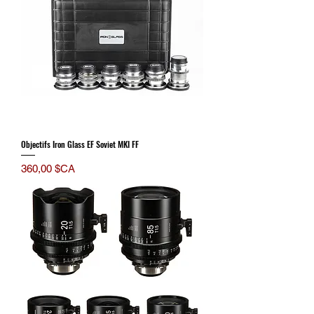
Objectifs Iron Glass EF Soviet MKI FF
Prix
360,00 $CA