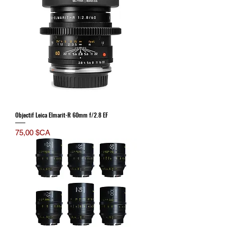
Objectif Leica Elmarit-R 60mm f/2.8 EF
Prix
75,00 $CA