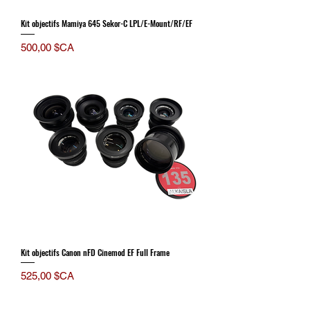
Kit objectifs Mamiya 645 Sekor-C LPL/E-Mount/RF/EF
Prix
500,00 $CA
Kit objectifs Canon nFD Cinemod EF Full Frame
Prix
525,00 $CA