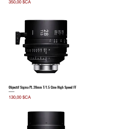
Prix
350,00 $CA
Objectif Sigma PL 28mm T/1.5 Cine High Speed FF
Prix
130,00 $CA