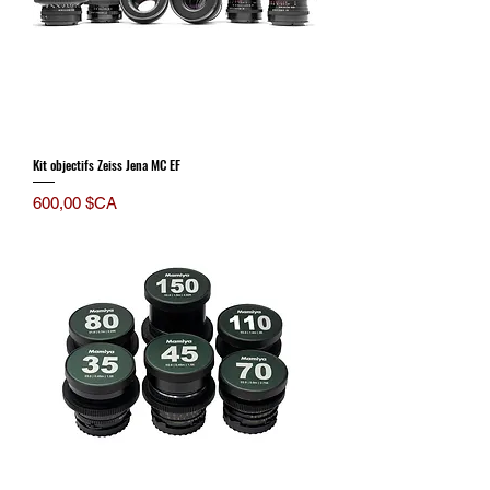
Kit objectifs Zeiss Jena MC EF
Prix
600,00 $CA