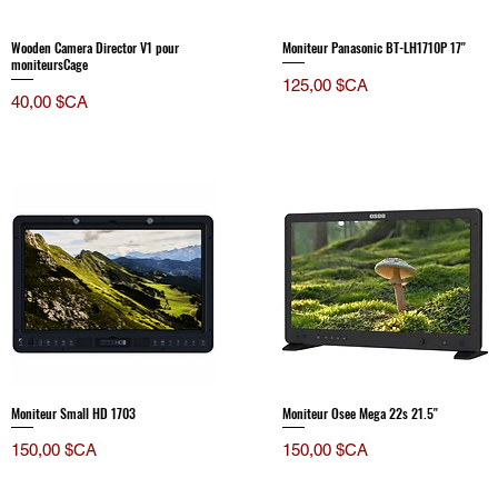
Wooden Camera Director V1 pour
Moniteur Panasonic BT-LH1710P 17''
moniteursCage
Prix
125,00 $CA
Prix
40,00 $CA
Moniteur Small HD 1703
Moniteur Osee Mega 22s 21.5''
Prix
Prix
150,00 $CA
150,00 $CA