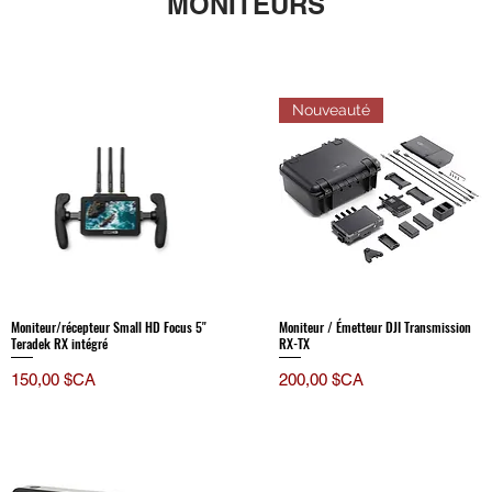
MONITEURS
Nouveauté
Moniteur/récepteur Small HD Focus 5"
Moniteur / Émetteur DJI Transmission
Teradek RX intégré
RX-TX
Prix
Prix
150,00 $CA
200,00 $CA