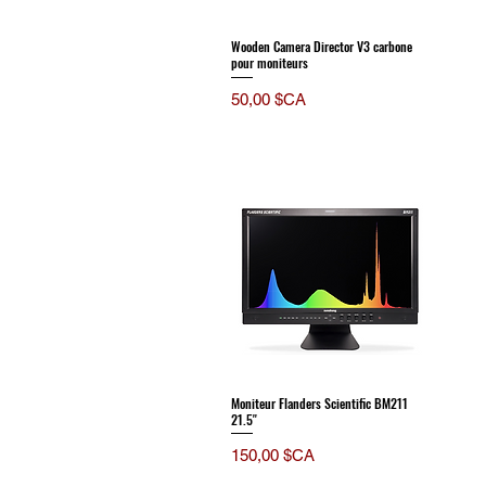
Wooden Camera Director V3 carbone
pour moniteurs
Prix
50,00 $CA
Moniteur Flanders Scientific BM211
21.5''
Prix
150,00 $CA