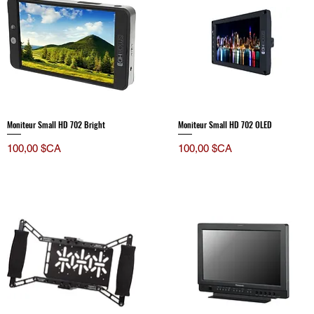
Moniteur Small HD 702 Bright
Moniteur Small HD 702 OLED
Prix
Prix
100,00 $CA
100,00 $CA