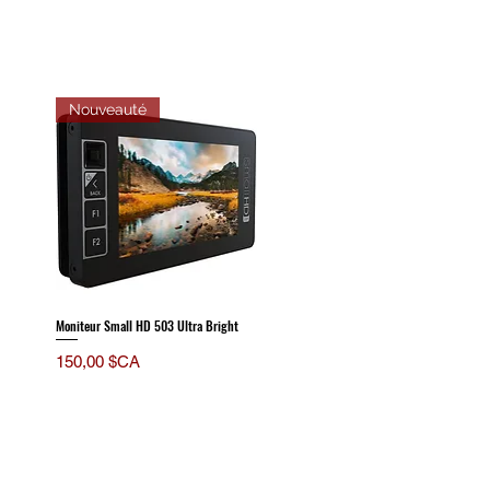
Nouveauté
Moniteur Small HD 503 Ultra Bright
Prix
150,00 $CA