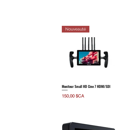
Nouveauté
Moniteur Small HD Cine 7 HDMI/SDI
Prix
150,00 $CA