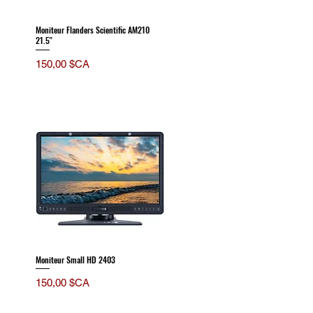
Moniteur Flanders Scientific AM210
21.5''
Prix
150,00 $CA
Moniteur Small HD 2403
Prix
150,00 $CA