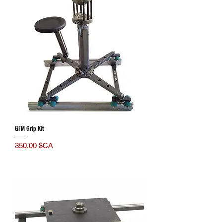
GFM Grip Kit
Prix
350,00 $CA