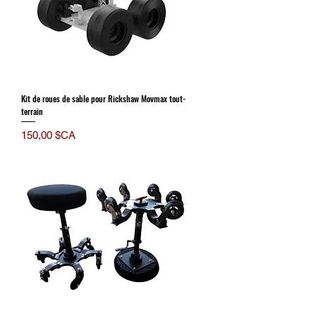
Kit de roues de sable pour Rickshaw Movmax tout-
terrain
Prix
150,00 $CA