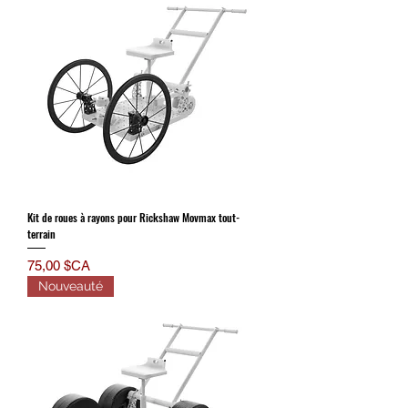
Kit de roues à rayons pour Rickshaw Movmax tout-
terrain
Prix
75,00 $CA
Nouveauté