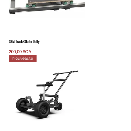
GFM Track/Skate Dolly
Prix
200,00 $CA
Nouveauté