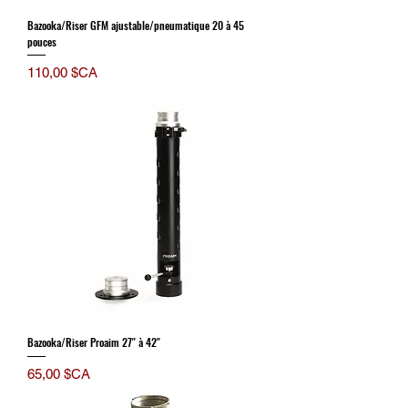
Bazooka/Riser GFM ajustable/pneumatique 20 à 45
pouces
Prix
110,00 $CA
Bazooka/Riser Proaim 27'' à 42''
Prix
65,00 $CA