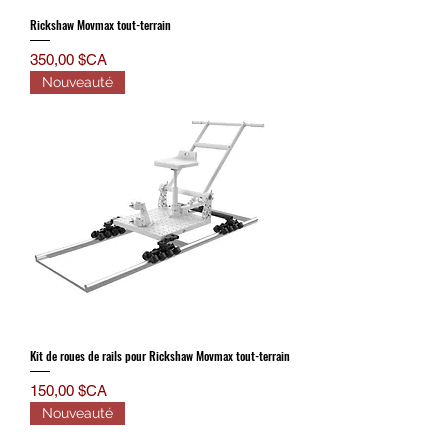
Rickshaw Movmax tout-terrain
Prix
350,00 $CA
Nouveauté
Kit de roues de rails pour Rickshaw Movmax tout-terrain
Prix
150,00 $CA
Nouveauté