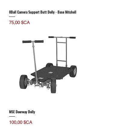
8Ball Camera Support Butt Dolly - Base Mitchell
Prix
75,00 $CA
MSE Doorway Dolly
Prix
100,00 $CA