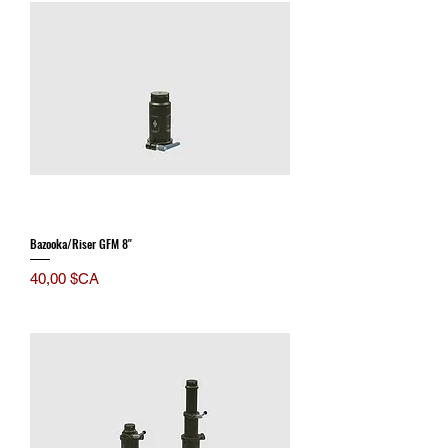
Bazooka/Riser GFM 8''
Prix
40,00 $CA