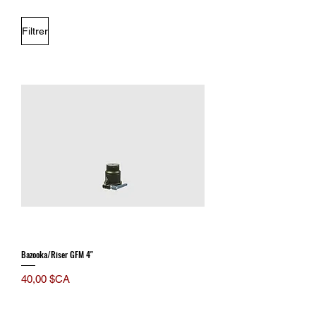
Filtrer
Bazooka/Riser GFM 4''
Prix
40,00 $CA