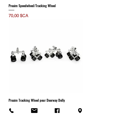
Proaim Speedwheel/Tracking Wheel
Prix
70,00 $CA
Proaim Tracking Wheel pour Doorway Dolly
Prix
35,00 $CA
Nouveauté