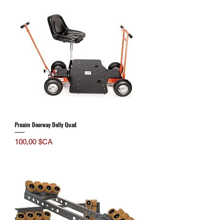
Proaim Doorway Dolly Quad
Prix
100,00 $CA