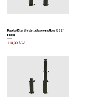
Bazooka/Riser GFM ajustable/pneumatique 13 à 27
pouces
Prix
110,00 $CA