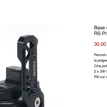
Base 
RS Pr
30,00
Permet 
la poign
Cinq poin
2 x 3/8-
RS sur u