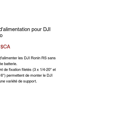
d'alimentation pour DJI
o
Prix
 $CA
d'alimenter les DJI Ronin RS sans
ée batterie.
t de fixation filetés (3 x 1/4-20'' et
16'') permettent de monter le DJI
ne variété de support.