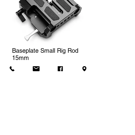
Baseplate Small Rig Rod
15mm
Prix
30,00 $CA
Tarif de location
Le prix affiché correspond à une
(1) journée de location. Pour une
Demande de soumission
location à la semaine, nous
facturerons un total de trois (3)