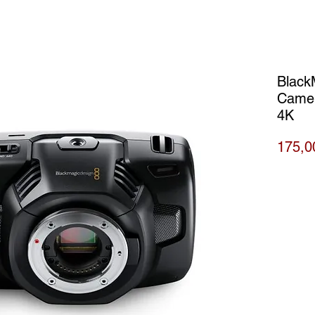
Black
Camer
4K
175,0