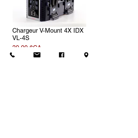
Chargeur V-Mount 4X IDX
VL-4S
Prix
30,00 $CA
Tarif de location
Le prix affiché correspond à une
(1) journée de location. Pour une
Demande de soumission
location à la semaine, nous
facturerons un total de trois (3)
jours.
SLA Location -
4637 rue Franchère, Quai #1, Montréal, H2H 2K6 -
514.277.5425
-
location@slacoop.com
© SLA Location 2025