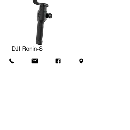
DJI Ronin-S
Prix
80,00 $CA
Tarif de location
Le prix affiché correspond à une
(1) journée de location. Pour une
Demande de soumission
location à la semaine, nous
facturerons un total de trois (3)
jours.
SLA Location -
4637 rue Franchère, Quai #1, Montréal, H2H 2K6 -
514.277.5425
-
location@slacoop.com