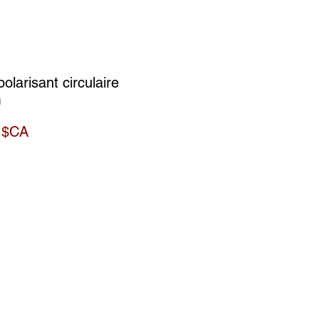
 polarisant circulaire
m
Prix
 $CA