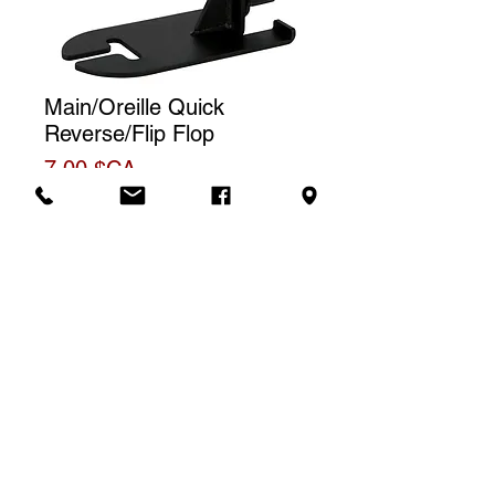
Main/Oreille Quick
Reverse/Flip Flop
Prix
7,00 $CA
Tarif de location
Le prix affiché correspond à une
(1) journée de location. Pour une
Demande de soumission
location à la semaine, nous
facturerons un total de trois (3)
jours.
SLA Location -
4637 rue Franchère, Quai #1, Montréal, H2H 2K6 -
514.277.5425
-
location@slacoop.com
© SLA Location 2025