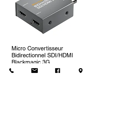
Micro Convertisseur
Bidirectionnel SDI/HDMI
Blackmagic 3G
Prix
50,00 $CA
Tarif de location
Le prix affiché correspond à une
(1) journée de location. Pour une
Demande de soumission
location à la semaine, nous