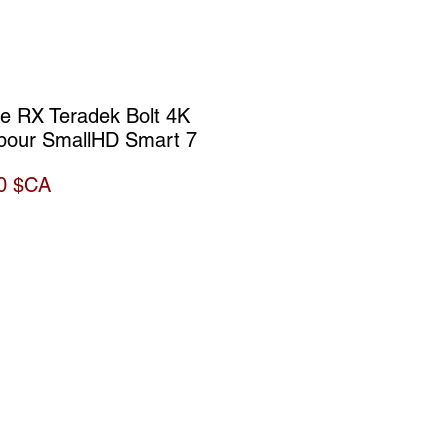
e RX Teradek Bolt 4K
pour SmallHD Smart 7
Prix
0 $CA