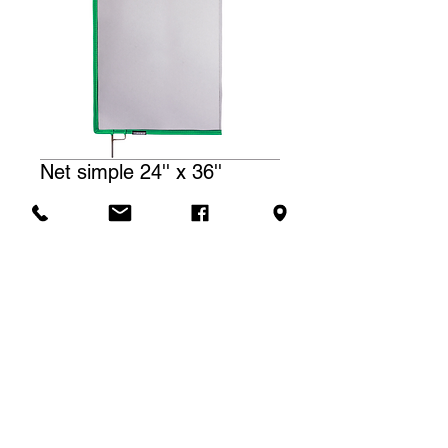
Net simple 24'' x 36''
Prix
12,00 $CA
Tarif de location
Le prix affiché correspond à une
(1) journée de location. Pour une
Demande de soumission
location à la semaine, nous
facturerons un total de trois (3)
jours.