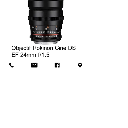
Objectif Rokinon Cine DS
EF 24mm f/1.5
Prix
35,00 $CA
Tarif de location
Le prix affiché correspond à une
(1) journée de location. Pour une
Demande de soumission
location à la semaine, nous
facturerons un total de trois (3)