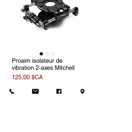
Proaim isolateur de
vibration 2-axes Mitchell
Prix
125,00 $CA
Tarif de location
Le prix affiché correspond à une
Informations
(1) journée de location. Pour une