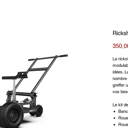
Ricks
350,0
La rick
modulabl
idées. L
nombre d
greffer 
vos bes
Le kit d
Banc
Roue
Roue