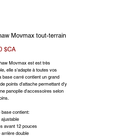
haw Movmax tout-terrain
Prix
0 $CA
shaw Movmax est est très
e, elle s'adapte à toutes vos
a base carré contient un grand
e points d'attache permettant d'y
une panoplie d'accessoires selon
oins.
e base contient:
 ajustable
s avant 12 pouces
 arrière double