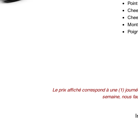
Poin
Chee
Chee
Mont
Poig
Le prix affiché correspond à une (1) journée
semaine, nous fact
I