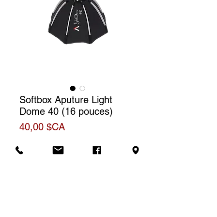
Softbox Aputure Light
Dome 40 (16 pouces)
Prix
40,00 $CA
Mini ProLock Mount
Tarif de location
Le prix affiché correspond à une
Informations
(1) journée de location. Pour une