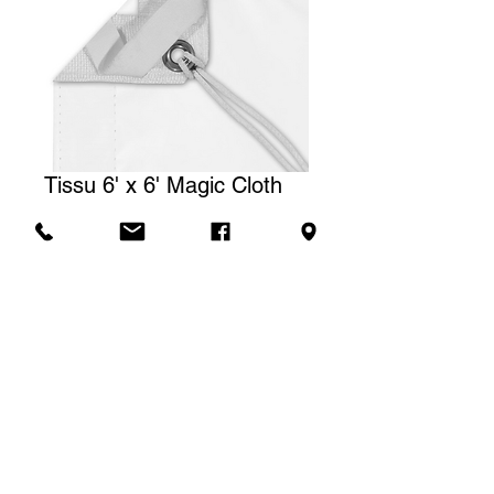
Tissu 6' x 6' Magic Cloth
Prix
25,00 $CA
Tarif de location
Le prix affiché correspond à une
(1) journée de location. Pour une
Demande de soumission
location à la semaine, nous
facturerons un total de trois (3)
jours.
SLA Location -
4637 rue Franchère, Quai #1, Montréal, H2H 2K6 -
514.277.5425
-
location@slacoop.com