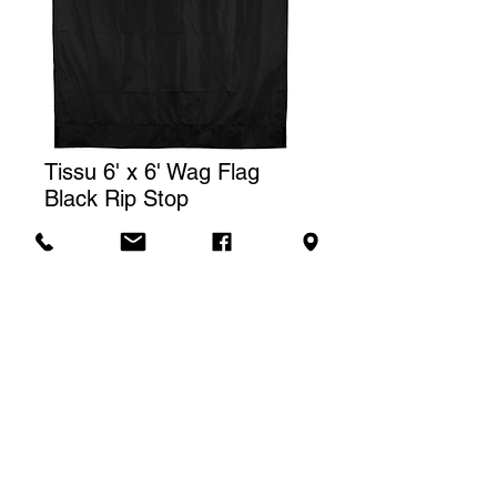
Tissu 6' x 6' Wag Flag
Black Rip Stop
Prix
18,00 $CA
Tarif de location
Le prix affiché correspond à une
(1) journée de location. Pour une
Demande de soumission
location à la semaine, nous
facturerons un total de trois (3)
jours.