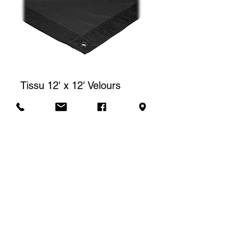
Tissu 12' x 12' Velours
Prix
40,00 $CA
Tarif de location
Le prix affiché correspond à une
(1) journée de location. Pour une
Demande de soumission
location à la semaine, nous
facturerons un total de trois (3)
jours.
SLA Location -
4637 rue Franchère, Quai #1, Montréal, H2H 2K6 -
514.277.5425
-
location@slacoop.com