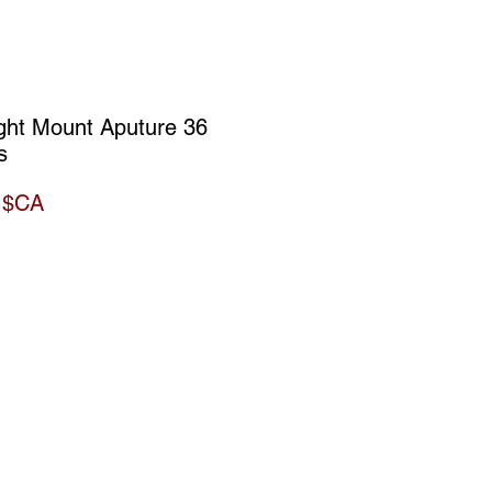
ight Mount Aputure 36
s
Prix
 $CA