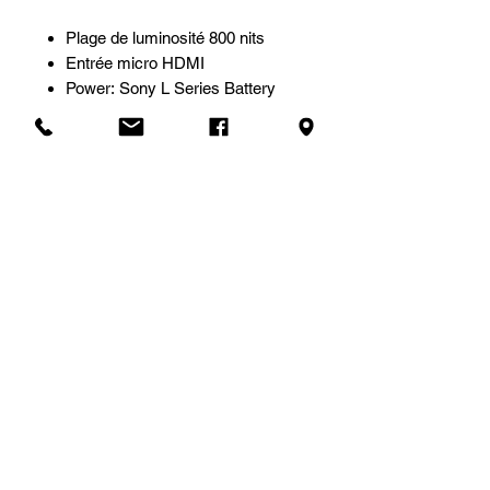
Plage de luminosité 800 nits
Entrée micro HDMI
Power: Sony L Series Battery
Faible consommation d’énergie
de 8 W
Compatible avec les
transmetteurs FOCUS Bolt 500
TX, Teradek Bolt 500, Bolt 500 LT,
Bolt 500 XT
Informations
Supplémentaires
Fiche officielle du produit
Tarif de location
Le prix affiché correspond à une
(1) journée de location. Pour une
Demande de soumission
location à la semaine, nous